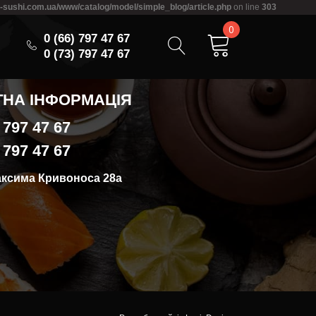
n-sushi.com.ua/www/catalog/model/simple_blog/article.php
on line
303
0
0 (66) 797 47 67
0 (73) 797 47 67
ТНА ІНФОРМАЦІЯ
) 797 47 67
) 797 47 67
аксима Кривоноса 28а