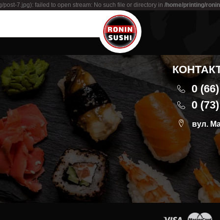
st-7.jpg): failed to open stream: No such file or directory in
/home/printing/roni
ng Your Brand on College Campuses
КОНТАК
0 (66
0 (73
вул. М