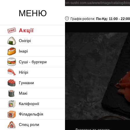
Warning
: getimagesize(/home/printing/ronin-sushi.com.ua/www/image/catalog/blog/po
МЕНЮ
Головна
Blog
Establishi
Графік роботи:
Пн-Нд: 11:00 - 22:00
Акції
Онігірі
Інарі
Суші - бургери
Нігірі
Гункани
Макі
Каліфорнії
Філадельфія
Спец роли