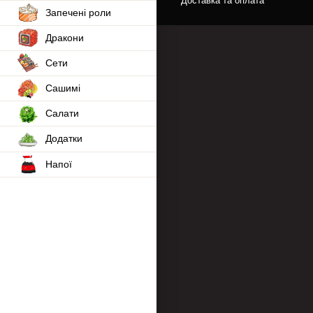
Доставка та оплата
Запечені роли
Дракони
Сети
Сашимі
Салати
Додатки
Напої