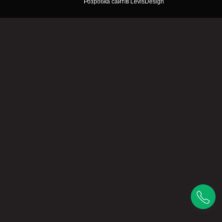
Розробка сайтів
LevisDesign